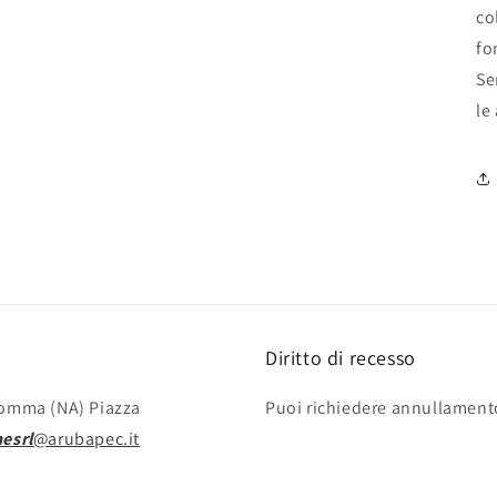
co
fo
Se
le
Diritto di recesso
omma (NA) Piazza
Puoi richiedere annullament
esrl
@arubapec.it