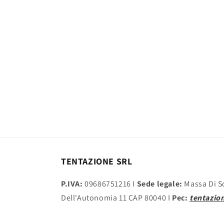
contenuti
multimediali
2
in
finestra
modale
TENTAZIONE SRL
P.IVA:
09686751216 I
Sede legale:
Massa Di S
Dell'Autonomia 11 CAP 80040 I
Pec:
tentazion