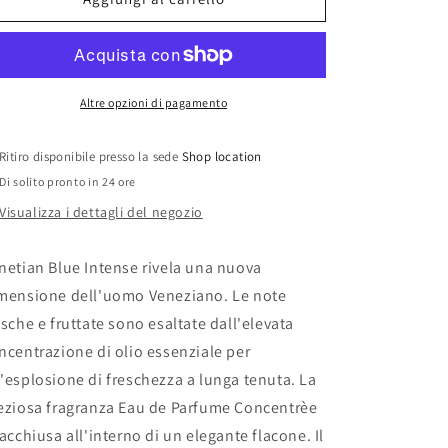
BLUE
BLUE
INTENSE
INTENSE
EAU
EAU
DE
DE
PARFUM
PARFUM
Altre opzioni di pagamento
CONCENTREE
CONCENTREE
THE
THE
Ritiro disponibile presso la sede
Shop location
MERCHANT
MERCHANT
Di solito pronto in 24 ore
OF
OF
VENICE
VENICE
Visualizza i dettagli del negozio
netian Blue Intense rivela una nuova
mensione dell'uomo Veneziano. Le note
esche e fruttate sono esaltate dall'elevata
ncentrazione di olio essenziale per
'esplosione di freschezza a lunga tenuta. La
eziosa fragranza Eau de Parfume Concentrèe
racchiusa all'interno di un elegante flacone. Il