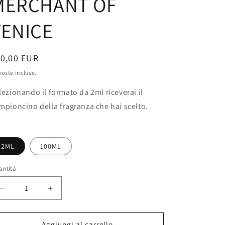
MERCHANT OF
VENICE
rezzo
10,00 EUR
oste incluse.
stino
lezionando il formato da 2ml riceverai il
mpioncino della fragranza che hai scelto.
2ML
100ML
antità
Diminuisci
Aumenta
quantità
quantità
per
per
VENETIAN
VENETIAN
Aggiungi al carrello