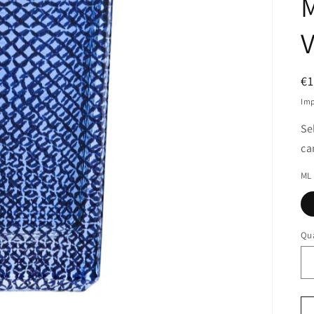
P
€
di
Imp
li
Se
ca
ML
Qu