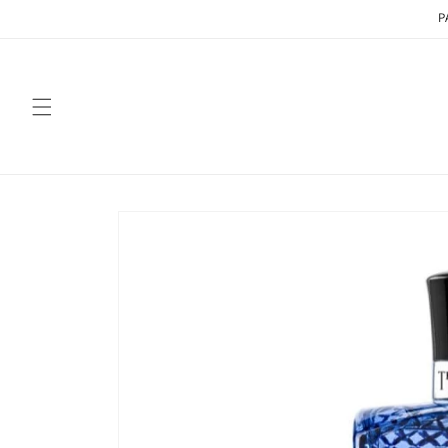
Vai
P
direttamente
ai contenuti
Passa alle
informazioni
sul prodotto