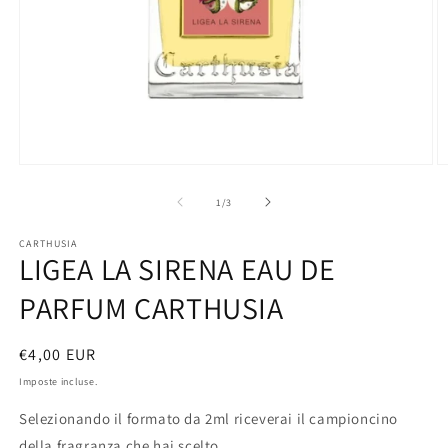
Apri
A
contenuti
c
multimediali
m
su
1
/
3
1
2
in
in
CARTHUSIA
finestra
fi
LIGEA LA SIRENA EAU DE
modale
m
PARFUM CARTHUSIA
Prezzo
€4,00 EUR
di
Imposte incluse.
listino
Selezionando il formato da 2ml riceverai il campioncino
della fragranza che hai scelto.