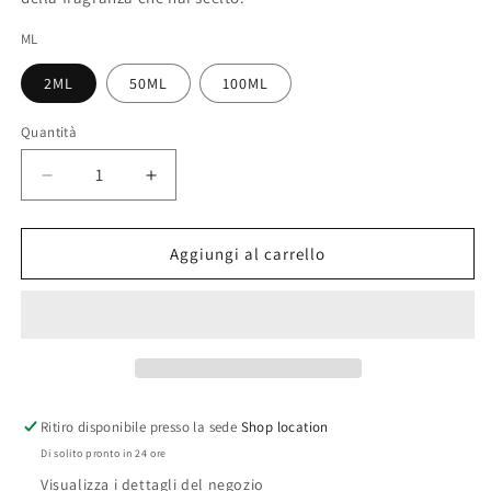
ML
2ML
50ML
100ML
Quantità
Diminuisci
Aumenta
quantità
quantità
per
per
LIGEA
LIGEA
Aggiungi al carrello
LA
LA
SIRENA
SIRENA
EAU
EAU
DE
DE
PARFUM
PARFUM
CARTHUSIA
CARTHUSIA
Ritiro disponibile presso la sede
Shop location
Di solito pronto in 24 ore
Visualizza i dettagli del negozio