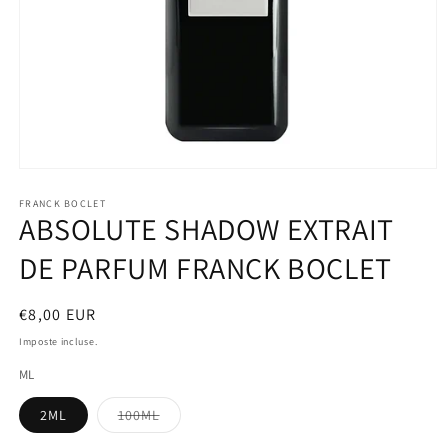
Apri
contenuti
multimediali
FRANCK BOCLET
ABSOLUTE SHADOW EXTRAIT
1
in
finestra
DE PARFUM FRANCK BOCLET
modale
Prezzo
€8,00 EUR
di
Imposte incluse.
listino
ML
Variante
2ML
100ML
esaurita
o