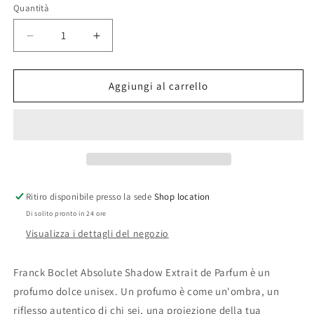
non
Quantità
disponibile
Diminuisci
Aumenta
quantità
quantità
per
per
ABSOLUTE
ABSOLUTE
Aggiungi al carrello
SHADOW
SHADOW
EXTRAIT
EXTRAIT
DE
DE
PARFUM
PARFUM
FRANCK
FRANCK
BOCLET
BOCLET
Ritiro disponibile presso la sede
Shop location
Di solito pronto in 24 ore
Visualizza i dettagli del negozio
Franck Boclet Absolute Shadow Extrait de Parfum è un
profumo dolce unisex. Un profumo è come un'ombra, un
riflesso autentico di chi sei, una proiezione della tua